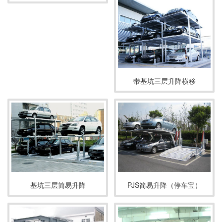
带基坑三层升降横移
基坑三层简易升降
PJS简易升降（停车宝）