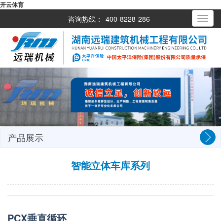
开云体育
咨询热线：
400-8228-286
Toggle
navigati
产品展示
智能立体车库系列
PCX垂直循环