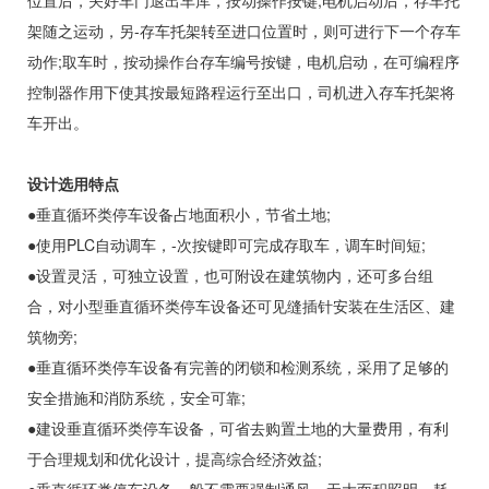
位置后，关好车门退出车库，按动操作按键,电机启动后，存车托
架随之运动，另-存车托架转至进口位置时，则可进行下一个存车
动作;取车时，按动操作台存车编号按键，电机启动，在可编程序
控制器作用下使其按最短路程运行至出口，司机进入存车托架将
车开出。
设计选用特点
●垂直循环类停车设备占地面积小，节省土地;
●使用PLC自动调车，-次按键即可完成存取车，调车时间短;
●设置灵活，可独立设置，也可附设在建筑物内，还可多台组
合，对小型垂直循环类停车设备还可见缝插针安装在生活区、建
筑物旁;
●垂直循环类停车设备有完善的闭锁和检测系统，采用了足够的
安全措施和消防系统，安全可靠;
●建设垂直循环类停车设备，可省去购置土地的大量费用，有利
于合理规划和优化设计，提高综合经济效益;